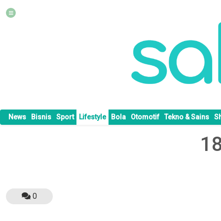
News
Bisnis
Sport
Lifestyle
Bola
Otomotif
Tekno & Sains
S
18
0