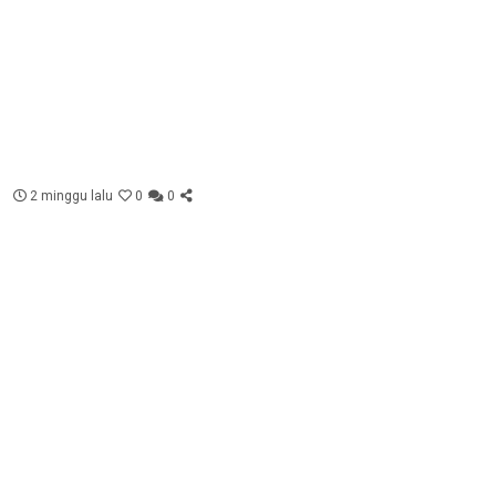
2 minggu lalu
0
0