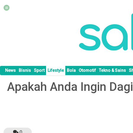
News
Bisnis
Sport
Lifestyle
Bola
Otomotif
Tekno & Sains
S
Apakah Anda Ingin Dag
0