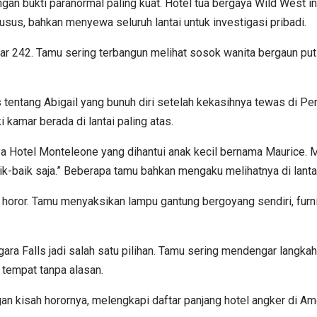
n bukti paranormal paling kuat. Hotel tua bergaya Wild West ini
sus, bahkan menyewa seluruh lantai untuk investigasi pribadi.
r 242. Tamu sering terbangun melihat sosok wanita bergaun putih 
 tentang Abigail yang bunuh diri setelah kekasihnya tewas di Pe
i kamar berada di lantai paling atas.
a Hotel Monteleone yang dihantui anak kecil bernama Maurice. M
k-baik saja.” Beberapa tamu bahkan mengaku melihatnya di lanta
a horor. Tamu menyaksikan lampu gantung bergoyang sendiri, furn
gara Falls jadi salah satu pilihan. Tamu sering mendengar langkah
h tempat tanpa alasan.
an kisah horornya, melengkapi daftar panjang hotel angker di Ame