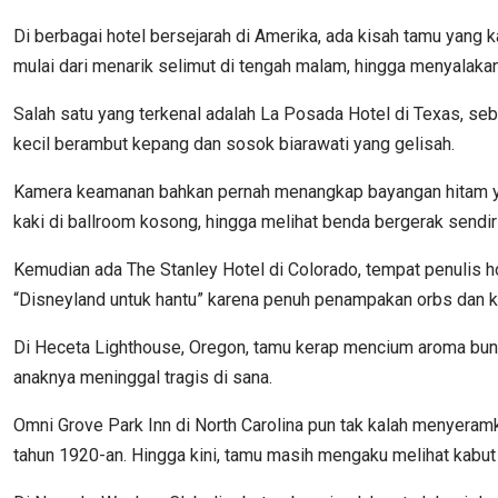
Di berbagai hotel bersejarah di Amerika, ada kisah tamu yang 
mulai dari menarik selimut di tengah malam, hingga menyalaka
Salah satu yang terkenal adalah La Posada Hotel di Texas, se
kecil berambut kepang dan sosok biarawati yang gelisah.
Kamera keamanan bahkan pernah menangkap bayangan hitam yang
kaki di ballroom kosong, hingga melihat benda bergerak sendiri
Kemudian ada The Stanley Hotel di Colorado, tempat penulis ho
“Disneyland untuk hantu” karena penuh penampakan orbs dan k
Di Heceta Lighthouse, Oregon, tamu kerap mencium aroma bunga
anaknya meninggal tragis di sana.
Omni Grove Park Inn di North Carolina pun tak kalah menyera
tahun 1920-an. Hingga kini, tamu masih mengaku melihat kabut 