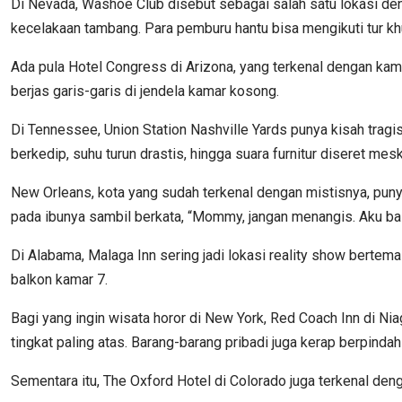
Di Nevada, Washoe Club disebut sebagai salah satu lokasi denga
kecelakaan tambang. Para pemburu hantu bisa mengikuti tur khu
Ada pula Hotel Congress di Arizona, yang terkenal dengan kama
berjas garis-garis di jendela kamar kosong.
Di Tennessee, Union Station Nashville Yards punya kisah tragis
berkedip, suhu turun drastis, hingga suara furnitur diseret mesk
New Orleans, kota yang sudah terkenal dengan mistisnya, puny
pada ibunya sambil berkata, “Mommy, jangan menangis. Aku bai
Di Alabama, Malaga Inn sering jadi lokasi reality show bertem
balkon kamar 7.
Bagi yang ingin wisata horor di New York, Red Coach Inn di Nia
tingkat paling atas. Barang-barang pribadi juga kerap berpinda
Sementara itu, The Oxford Hotel di Colorado juga terkenal deng