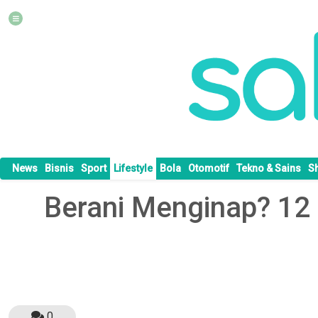
News
Bisnis
Sport
Lifestyle
Bola
Otomotif
Tekno & Sains
S
Berani Menginap? 12 
0