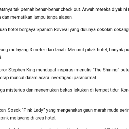
katanya tak pernah benar-benar check out. Arwah mereka diyakin
n dan mematikan lampu tanpa alasan.
buah hotel bergaya Spanish Revival yang dulunya sekolah sekal
 melayang 3 meter dari tanah. Menurut pihak hotel, banyak pu
.
ror Stephen King mendapat inspirasi menulis “The Shining” setela
erap muncul dalam acara investigasi paranormal.
 misterius dan menemukan bekas lekukan di tempat tidur. Konon 
mkan. Sosok “Pink Lady” yang mengenakan gaun merah muda serin
pink melayang di area hotel.