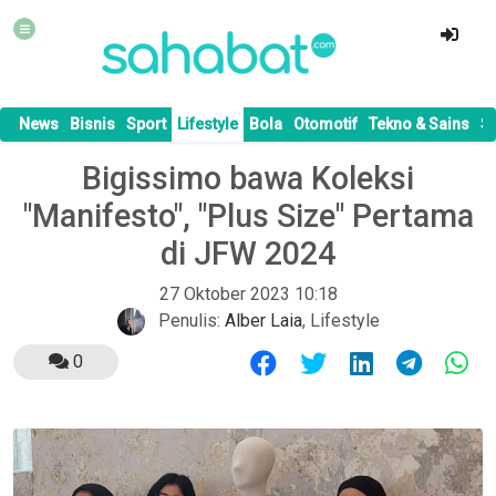
News
Bisnis
Sport
Lifestyle
Bola
Otomotif
Tekno & Sains
S
Bigissimo bawa Koleksi
"Manifesto", "Plus Size" Pertama
di JFW 2024
27 Oktober 2023 10:18
Penulis:
Alber Laia
,
Lifestyle
0