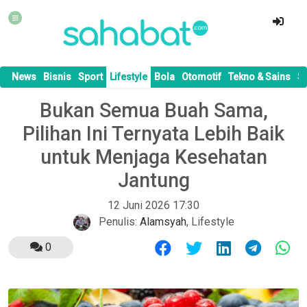
News
Bisnis
Sport
Lifestyle
Bola
Otomotif
Tekno & Sains
S
Bukan Semua Buah Sama,
Pilihan Ini Ternyata Lebih Baik
untuk Menjaga Kesehatan
Jantung
12 Juni 2026 17:30
Penulis:
Alamsyah
,
Lifestyle
0