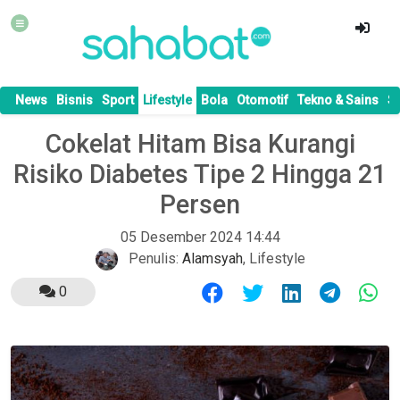
News
Bisnis
Sport
Lifestyle
Bola
Otomotif
Tekno & Sains
S
Cokelat Hitam Bisa Kurangi
Risiko Diabetes Tipe 2 Hingga 21
Persen
05 Desember 2024 14:44
Penulis:
Alamsyah
,
Lifestyle
0