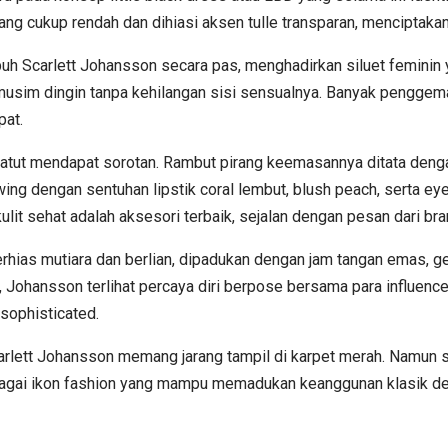
g cukup rendah dan dihiasi aksen tulle transparan, menciptakan
buh Scarlett Johansson secara pas, menghadirkan siluet feminin 
 musim dingin tanpa kehilangan sisi sensualnya. Banyak pengge
pat.
 patut mendapat sorotan. Rambut pirang keemasannya ditata de
wing dengan sentuhan lipstik coral lembut, blush peach, sert
t sehat adalah aksesori terbaik, sejalan dengan pesan dari bran
rhias mutiara dan berlian, dipadukan dengan jam tangan emas, ge
 Johansson terlihat percaya diri berpose bersama para influence
 sophisticated.
carlett Johansson memang jarang tampil di karpet merah. Namun s
bagai ikon fashion yang mampu memadukan keanggunan klasik de