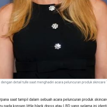
ngan detail tulle saat menghadiri acara peluncuran produk skincare 
pana saat tampil dalam sebuah acara peluncuran produk skincare
u pada konsep little black dress atau LBD yang selama ini iden