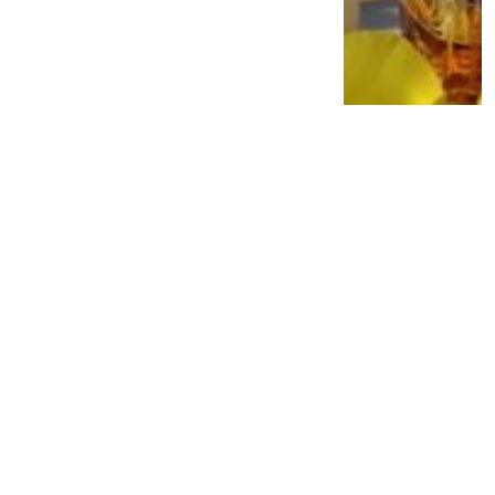
Billie Eilish Bikin Pangling! Tampil dengan
Rambut Merah Auburn, Netizen Langsung
Heboh
2 bulan lalu
0
0