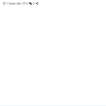
1 bulan lalu
0
0