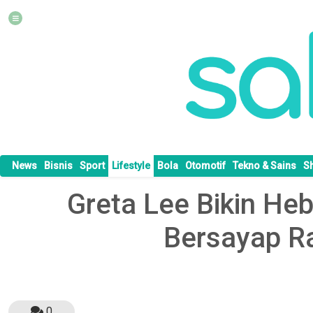
News
Bisnis
Sport
Lifestyle
Bola
Otomotif
Tekno & Sains
S
Greta Lee Bikin He
Bersayap Ra
0