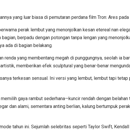
ilannya yang luar biasa di pemutaran perdana film Tron: Ares pad
erwarna perak lembut yang menonjolkan kesan etereal nan elega
h bagian, berpadu dengan potongan tanpa lengan yang menonjolka
a ada di bagian belakang.
dan renda yang membentang megah di punggungnya, seolah ia baru 
ga artistik, memberikan efek sculptural yang benar-benar mengun
ya terkesan sensual. Ini versi yang lembut, lembut tapi tetap p
 memilih gaya rambut sederhana—kuncir rendah dengan belahan 
egar dan alami, sementara anting berlian, kalung bertumpuk pera
mode tahun ini. Sejumlah selebritas seperti Taylor Swift, Kendall