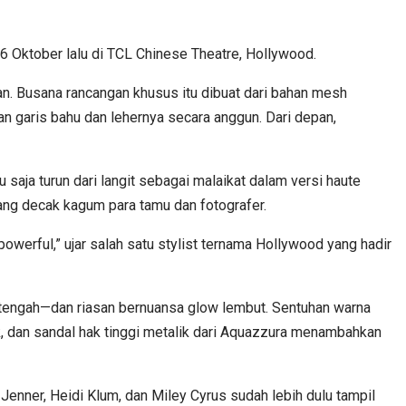
a 6 Oktober lalu di TCL Chinese Theatre, Hollywood.
n. Busana rancangan khusus itu dibuat dari bahan mesh
n garis bahu dan lehernya secara anggun. Dari depan,
saja turun dari langit sebagai malaikat dalam versi haute
dang decak kagum para tamu dan fotografer.
owerful,” ujar salah satu stylist ternama Hollywood yang hadir
tengah—dan riasan bernuansa glow lembut. Sentuhan warna
k, dan sandal hak tinggi metalik dari Aquazzura menambahkan
 Jenner, Heidi Klum, dan Miley Cyrus sudah lebih dulu tampil