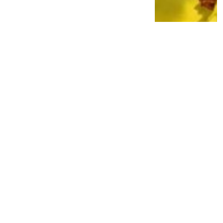
Billie Eilish Bikin Pangling! Tampil dengan
Rambut Merah Auburn, Netizen Langsung
Heboh
2 bulan lalu
0
0