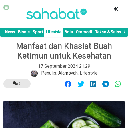
News
Bisnis
Sport
Lifestyle
Bola
Otomotif
Tekno & Sains
S
Manfaat dan Khasiat Buah
Ketimun untuk Kesehatan
17 September 2024 21:29
Penulis:
Alamsyah
,
Lifestyle
0