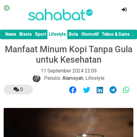
News
Bisnis
Sport
Lifestyle
Bola
Otomotif
Tekno & Sains
S
Manfaat Minum Kopi Tanpa Gula
untuk Kesehatan
11 September 2024 22:09
Penulis:
Alamsyah
,
Lifestyle
0