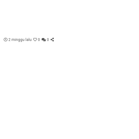
2 minggu lalu
0
0