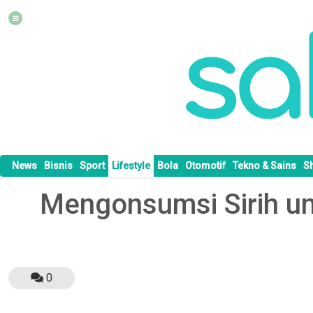
News
Bisnis
Sport
Lifestyle
Bola
Otomotif
Tekno & Sains
S
Mengonsumsi Sirih u
0