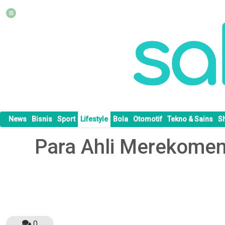
News
Bisnis
Sport
Lifestyle
Bola
Otomotif
Tekno & Sains
S
Para Ahli Merekome
0