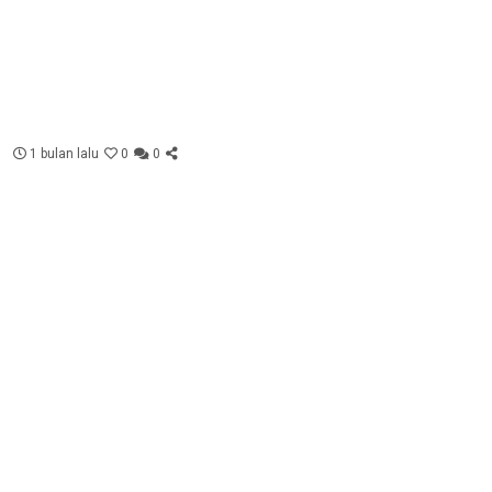
1 bulan lalu
0
0