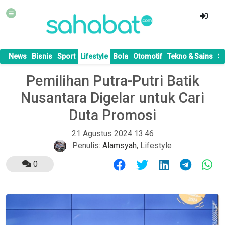
News
Bisnis
Sport
Lifestyle
Bola
Otomotif
Tekno & Sains
S
Pemilihan Putra-Putri Batik
Nusantara Digelar untuk Cari
Duta Promosi
21 Agustus 2024 13:46
Penulis:
Alamsyah
,
Lifestyle
0