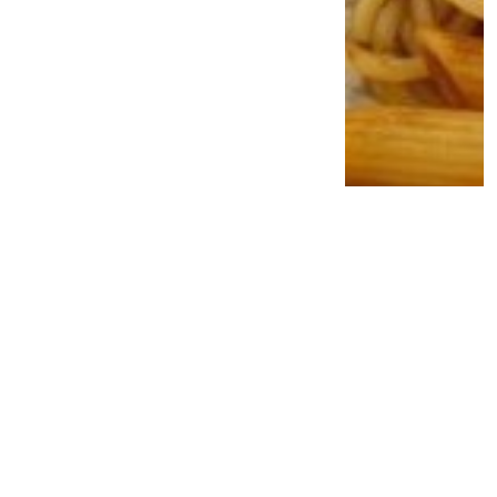
Ahli Gizi Ungkap Alasan Protein Shake
Mulai Ditinggalkan, Daging Sapi Utuh
Disebut Bikin Kenyang Lebih Lama
2 minggu lalu
0
0