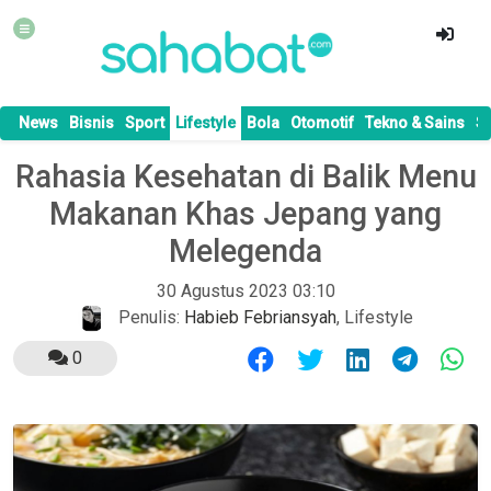
News
Bisnis
Sport
Lifestyle
Bola
Otomotif
Tekno & Sains
S
Rahasia Kesehatan di Balik Menu
Makanan Khas Jepang yang
Melegenda
30 Agustus 2023 03:10
Penulis:
Habieb Febriansyah
,
Lifestyle
0