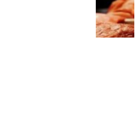
Jangan Remehkan Omega-3! Ini 5
Manfaat Luar Biasa untuk Jantung, Otak,
hingga Kesehatan Mental