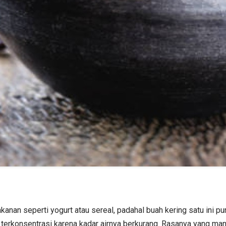
nan seperti yogurt atau sereal, padahal buah kering satu ini pu
 terkonsentrasi karena kadar airnya berkurang. Rasanya yang man