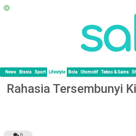
News
Bisnis
Sport
Lifestyle
Bola
Otomotif
Tekno & Sains
S
Rahasia Tersembunyi Ki
0