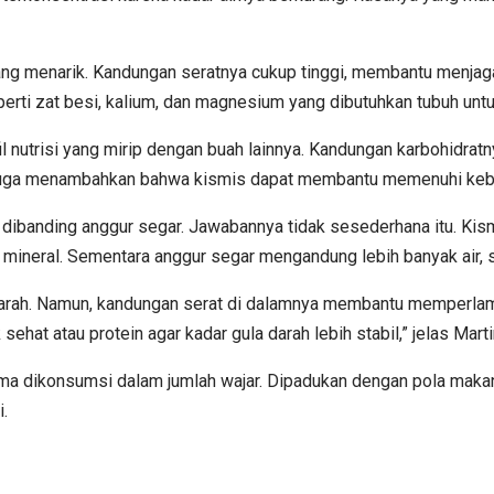
ng menarik. Kandungan seratnya cukup tinggi, membantu menjag
perti zat besi, kalium, dan magnesium yang dibutuhkan tubuh untu
fil nutrisi yang mirip dengan buah lainnya. Kandungan karbohidratn
a juga menambahkan bahwa kismis dapat membantu memenuhi kebut
 dibanding anggur segar. Jawabannya tidak sesederhana itu. Kis
 dan mineral. Sementara anggur segar mengandung lebih banyak air
 darah. Namun, kandungan serat di dalamnya membantu memperlam
hat atau protein agar kadar gula darah lebih stabil,” jelas Marti
ama dikonsumsi dalam jumlah wajar. Dipadukan dengan pola makan y
.