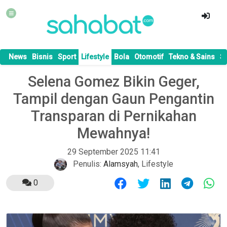
News
Bisnis
Sport
Lifestyle
Bola
Otomotif
Tekno & Sains
S
Selena Gomez Bikin Geger,
Tampil dengan Gaun Pengantin
Transparan di Pernikahan
Mewahnya!
29 September 2025 11:41
Penulis:
Alamsyah
,
Lifestyle
0