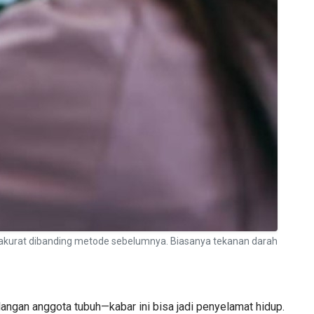
ih akurat dibanding metode sebelumnya. Biasanya tekanan darah
ilangan anggota tubuh—kabar ini bisa jadi penyelamat hidup.