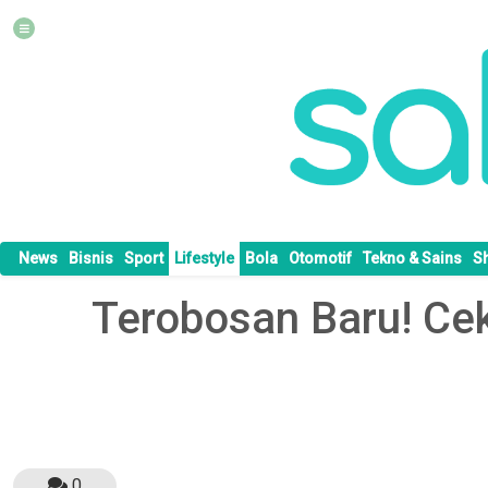
News
Bisnis
Sport
Lifestyle
Bola
Otomotif
Tekno & Sains
S
Terobosan Baru! Cek
0