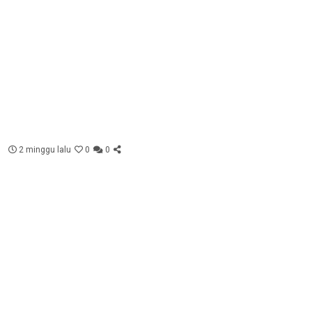
2 minggu lalu
0
0