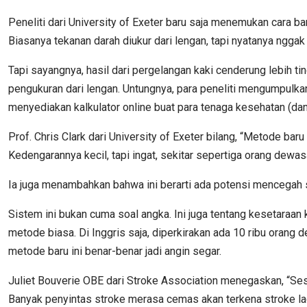
Peneliti dari University of Exeter baru saja menemukan cara b
Biasanya tekanan darah diukur dari lengan, tapi nyatanya ngga
Tapi sayangnya, hasil dari pergelangan kaki cenderung lebih t
pengukuran dari lengan. Untungnya, para peneliti mengumpulkan 
menyediakan kalkulator online buat para tenaga kesehatan (dan
Prof. Chris Clark dari University of Exeter bilang, “Metode ba
Kedengarannya kecil, tapi ingat, sekitar sepertiga orang dewa
Ia juga menambahkan bahwa ini berarti ada potensi mencegah se
Sistem ini bukan cuma soal angka. Ini juga tentang kesetaraa
metode biasa. Di Inggris saja, diperkirakan ada 10 ribu orang 
metode baru ini benar-benar jadi angin segar.
Juliet Bouverie OBE dari Stroke Association menegaskan, “Sese
Banyak penyintas stroke merasa cemas akan terkena stroke lag