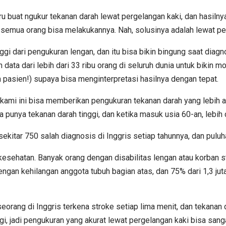
aru buat ngukur tekanan darah lewat pergelangan kaki, dan hasiln
k semua orang bisa melakukannya. Nah, solusinya adalah lewat p
inggi dari pengukuran lengan, dan itu bisa bikin bingung saat di
data dari lebih dari 33 ribu orang di seluruh dunia untuk bikin m
 pasien!) supaya bisa menginterpretasi hasilnya dengan tepat.
ru kami ini bisa memberikan pengukuran tekanan darah yang lebih a
sa punya tekanan darah tinggi, dan ketika masuk usia 60-an, leb
kitar 750 salah diagnosis di Inggris setiap tahunnya, dan puluha
n kesehatan. Banyak orang dengan disabilitas lengan atau korban
dengan kehilangan anggota tubuh bagian atas, dan 75% dari 1,3 ju
orang di Inggris terkena stroke setiap lima menit, dan tekanan d
i, jadi pengukuran yang akurat lewat pergelangan kaki bisa san