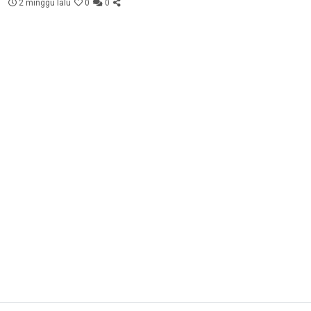
2 minggu lalu
0
0