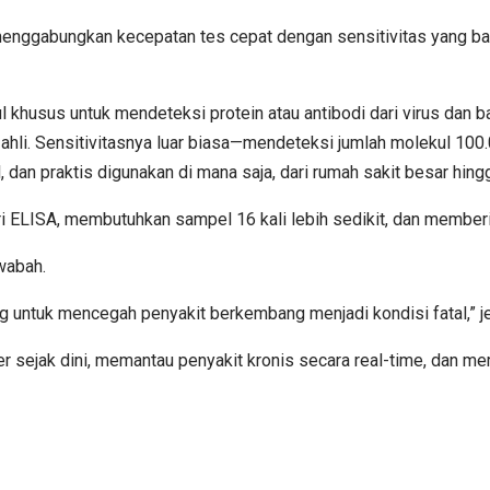
gabungkan kecepatan tes cepat dengan sensitivitas yang bahkan l
husus untuk mendeteksi protein atau antibodi dari virus dan bakter
hli. Sensitivitasnya luar biasa—mendeteksi jumlah molekul 100.0
, dan praktis digunakan di mana saja, dari rumah sakit besar hingg
i ELISA, membutuhkan sampel 16 kali lebih sedikit, dan memberik
 wabah.
ng untuk mencegah penyakit berkembang menjadi kondisi fatal,” j
r sejak dini, memantau penyakit kronis secara real-time, dan 