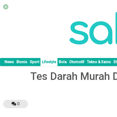
News
Bisnis
Sport
Lifestyle
Bola
Otomotif
Tekno & Sains
S
Tes Darah Murah D
0