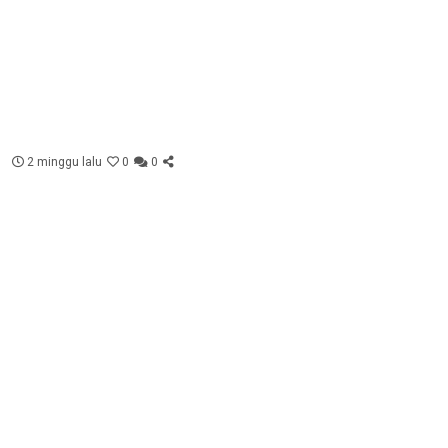
2 minggu lalu
0
0