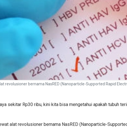
 alat revolusioner bernama NasRED (Nanoparticle-Supported Rapid Electr
a sekitar Rp30 ribu, kini kita bisa mengetahui apakah tubuh ter
y lewat alat revolusioner bernama NasRED (Nanoparticle-Supported