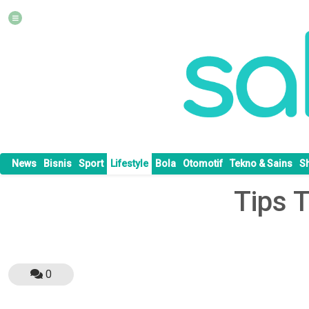
News
Bisnis
Sport
Lifestyle
Bola
Otomotif
Tekno & Sains
S
Tips 
0