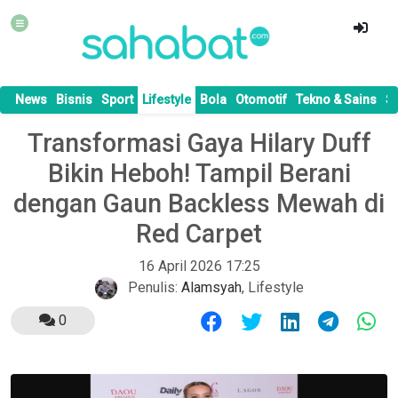
News
Bisnis
Sport
Lifestyle
Bola
Otomotif
Tekno & Sains
S
Transformasi Gaya Hilary Duff
Bikin Heboh! Tampil Berani
dengan Gaun Backless Mewah di
Red Carpet
16 April 2026 17:25
Penulis:
Alamsyah
,
Lifestyle
0