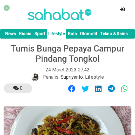
News
Bisnis
Sport
Lifestyle
Bola
Otomotif
Tekno & Sains
S
Tumis Bunga Pepaya Campur
Pindang Tongkol
24 Maret 2023 07:42
Penulis:
Supriyanto
,
Lifestyle
0