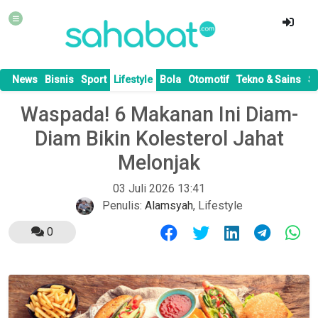
News
Bisnis
Sport
Lifestyle
Bola
Otomotif
Tekno & Sains
S
Waspada! 6 Makanan Ini Diam-
Diam Bikin Kolesterol Jahat
Melonjak
03 Juli 2026 13:41
Penulis:
Alamsyah
,
Lifestyle
0