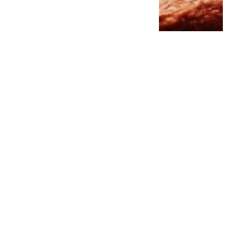
Jangan Remehkan Omega-3! Ini 5
Manfaat Luar Biasa untuk Jantung, Otak,
hingga Kesehatan Mental
3 minggu lalu
0
0