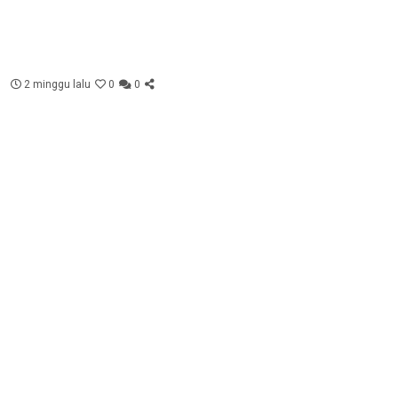
2 minggu lalu
0
0