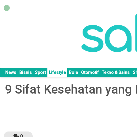
News
Bisnis
Sport
Lifestyle
Bola
Otomotif
Tekno & Sains
S
9 Sifat Kesehatan yang 
0