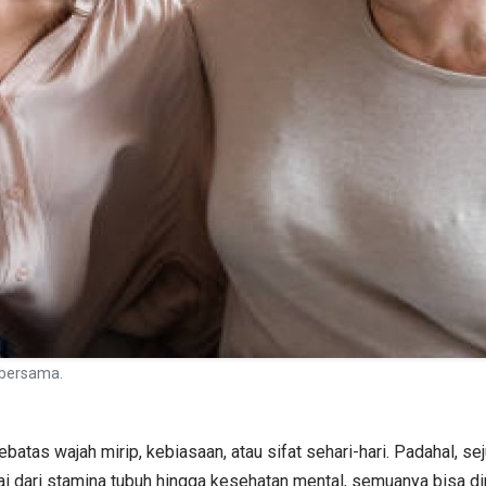
 bersama.
ebatas wajah mirip, kebiasaan, atau sifat sehari-hari. Padahal, 
ulai dari stamina tubuh hingga kesehatan mental, semuanya bisa d