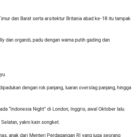
ur dan Barat serta arsitektur Britania abad ke-18 itu tampak
lly dan organdi, padu dengan warna putih gading dan
yu.
dipadukan dengan rok panjang, luaran overslag panjang, hingga
a “Indonesia Night” di London, Inggris, awal Oktober lalu.
elatan, yakni kain songket.
lhas, anak dari Menteri Perdagangan RI yang juga seorang