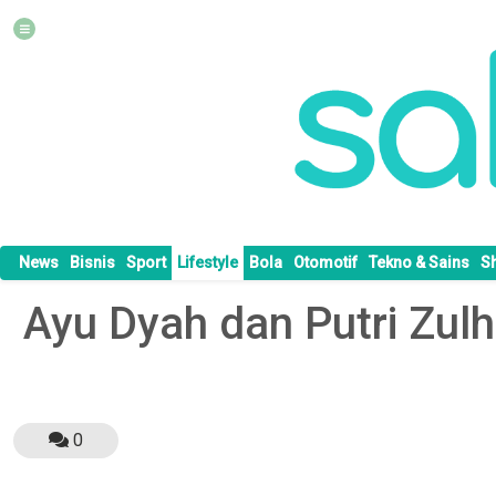
News
Bisnis
Sport
Lifestyle
Bola
Otomotif
Tekno & Sains
S
Ayu Dyah dan Putri Zul
0