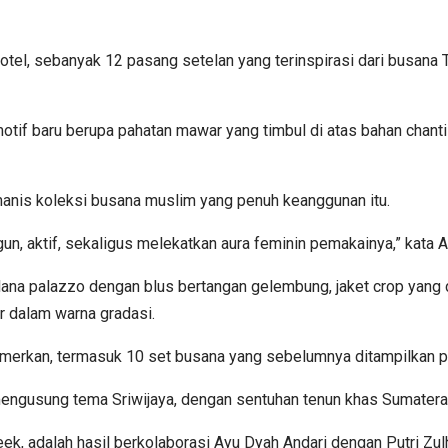
l, sebanyak 12 pasang setelan yang terinspirasi dari busana Tim
tif baru berupa pahatan mawar yang timbul di atas bahan chanti
anis koleksi busana muslim yang penuh keanggunan itu.
 aktif, sekaligus melekatkan aura feminin pemakainya,” kata A
elana palazzo dengan blus bertangan gelembung, jaket crop yang 
r dalam warna gradasi.
amerkan, termasuk 10 set busana yang sebelumnya ditampilkan pad
engusung tema Sriwijaya, dengan sentuhan tenun khas Sumatera S
ek, adalah hasil berkolaborasi Ayu Dyah Andari dengan Putri Zu