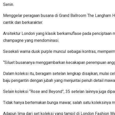
Senin.
Menggelar peragaan busana di Grand Ballroom The Langham Hote
cantik dan berkarakter.
Arsitektur London yang klasik berkamuflase pada penciptaan mo
champagne yang mendominasi.
Sesekali warna dusk purple muncul sebagai kontras, memperm
“Siluet busananya menggambarkan kecakapan perempuan anggun,
Dalam koleksi itu, beragam setelan lengkap disajikan, mulai c
baju pengantin dengan jubah yang menjuntai penuh detail mawa
Selain koleksi “Rose and Beyond”, 35 setelan lainnya juga dip
Tidak hanya bertemakan bunga mawar, salah satu koleksinya m
Adapun lima dari set koleksi yang tampil di London Fashion We