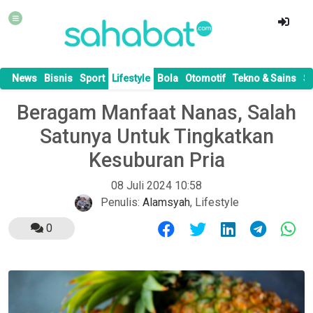
News
Bisnis
Sport
Lifestyle
Bola
Otomotif
Tekno & Sains
S
Beragam Manfaat Nanas, Salah
Satunya Untuk Tingkatkan
Kesuburan Pria
08 Juli 2024 10:58
Penulis:
Alamsyah
,
Lifestyle
0