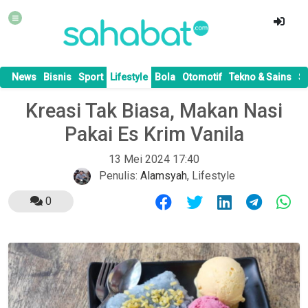
News
Bisnis
Sport
Lifestyle
Bola
Otomotif
Tekno & Sains
S
Kreasi Tak Biasa, Makan Nasi
Pakai Es Krim Vanila
13 Mei 2024 17:40
Penulis:
Alamsyah
,
Lifestyle
0