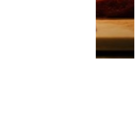
Jangan Remehkan Omega-3! Ini 5
Manfaat Luar Biasa untuk Jantung, Otak,
hingga Kesehatan Mental
3 minggu lalu
0
0