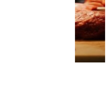
Jangan Remehkan Omega-3! Ini 5
Manfaat Luar Biasa untuk Jantung, Otak,
hingga Kesehatan Mental
3 minggu lalu
0
0