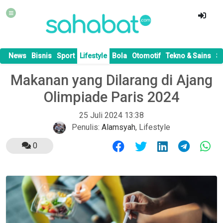
News
Bisnis
Sport
Lifestyle
Bola
Otomotif
Tekno & Sains
S
Makanan yang Dilarang di Ajang
Olimpiade Paris 2024
25 Juli 2024 13:38
Penulis:
Alamsyah
,
Lifestyle
0