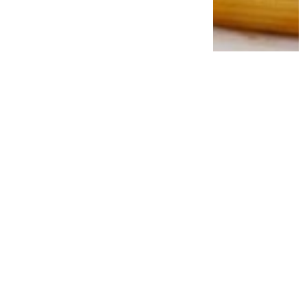
Ahli Gizi Ungkap Alasan Protein Shake
Mulai Ditinggalkan, Daging Sapi Utuh
Disebut Bikin Kenyang Lebih Lama
3 minggu lalu
0
0