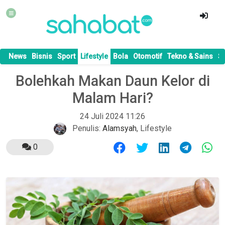
News
Bisnis
Sport
Lifestyle
Bola
Otomotif
Tekno & Sains
S
Bolehkah Makan Daun Kelor di
Malam Hari?
24 Juli 2024 11:26
Penulis:
Alamsyah
,
Lifestyle
0