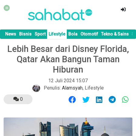
News
Bisnis
Sport
Lifestyle
Bola
Otomotif
Tekno & Sains
S
Lebih Besar dari Disney Florida,
Qatar Akan Bangun Taman
Hiburan
12 Juli 2024 15:07
Penulis:
Alamsyah
,
Lifestyle
0