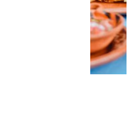
Liburan ke Luar Negeri Makin Praktis! 5
Aksesori HP Ini Wajib Dibawa agar
Perjalanan Bebas Ribet
3 minggu lalu
0
0