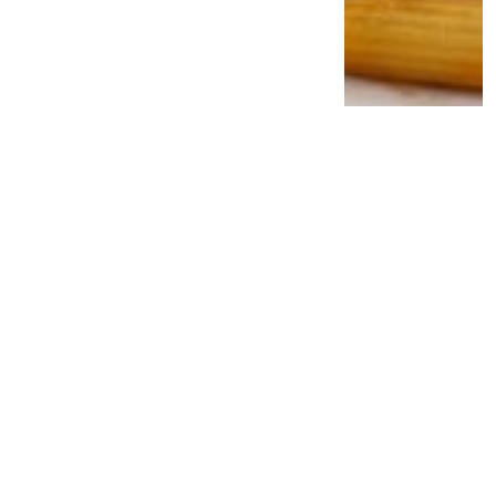
Ahli Gizi Ungkap Alasan Protein Shake
Mulai Ditinggalkan, Daging Sapi Utuh
Disebut Bikin Kenyang Lebih Lama
3 minggu lalu
0
0