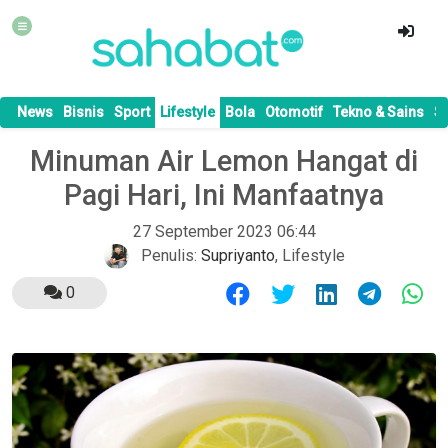
News
Bisnis
Sport
Lifestyle
Bola
Otomotif
Tekno & Sains
S
Minuman Air Lemon Hangat di
Pagi Hari, Ini Manfaatnya
27 September 2023 06:44
Penulis:
Supriyanto
,
Lifestyle
0