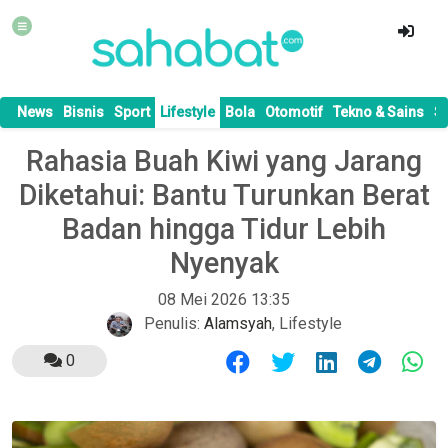
News
Bisnis
Sport
Lifestyle
Bola
Otomotif
Tekno & Sains
S
Rahasia Buah Kiwi yang Jarang
Diketahui: Bantu Turunkan Berat
Badan hingga Tidur Lebih
Nyenyak
08 Mei 2026 13:35
Penulis:
Alamsyah
,
Lifestyle
0