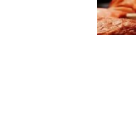
Jangan Remehkan Omega-3! Ini 5
Manfaat Luar Biasa untuk Jantung, Otak,
hingga Kesehatan Mental