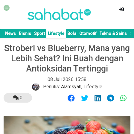
News
Bisnis
Sport
Lifestyle
Bola
Otomotif
Tekno & Sains
S
Stroberi vs Blueberry, Mana yang
Lebih Sehat? Ini Buah dengan
Antioksidan Tertinggi
08 Juli 2026 15:58
Penulis:
Alamsyah
,
Lifestyle
0