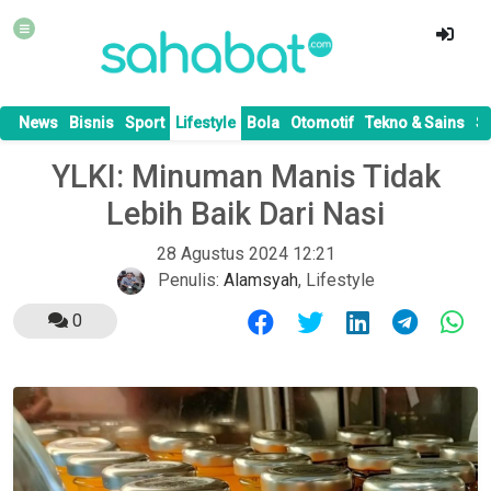
News
Bisnis
Sport
Lifestyle
Bola
Otomotif
Tekno & Sains
S
YLKI: Minuman Manis Tidak
Lebih Baik Dari Nasi
28 Agustus 2024 12:21
Penulis:
Alamsyah
,
Lifestyle
0