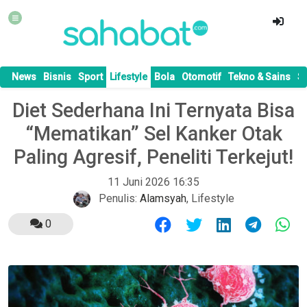
News
Bisnis
Sport
Lifestyle
Bola
Otomotif
Tekno & Sains
S
Diet Sederhana Ini Ternyata Bisa
“Mematikan” Sel Kanker Otak
Paling Agresif, Peneliti Terkejut!
11 Juni 2026 16:35
Penulis:
Alamsyah
,
Lifestyle
0