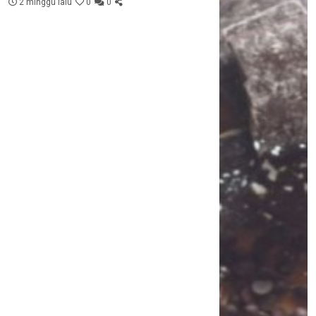
2 minggu lalu
0
0