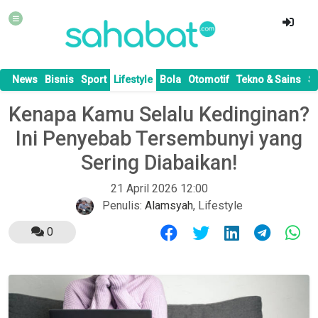
News
Bisnis
Sport
Lifestyle
Bola
Otomotif
Tekno & Sains
S
Kenapa Kamu Selalu Kedinginan?
Ini Penyebab Tersembunyi yang
Sering Diabaikan!
21 April 2026 12:00
Penulis:
Alamsyah
,
Lifestyle
0