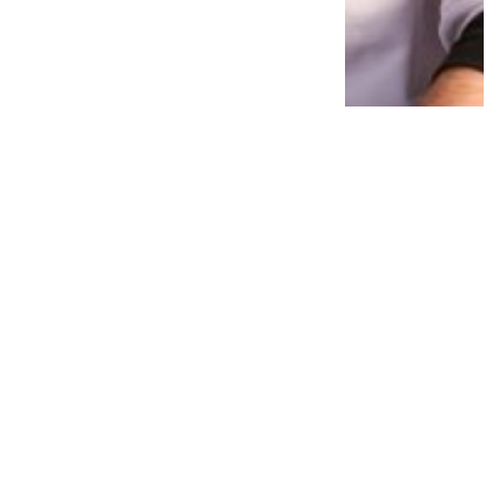
Rahasia Tubuh Bugar Lenny Kravitz di
Usia 62 Terungkap, Cuma Andalkan Tes
Celana!
3 minggu lalu
0
0