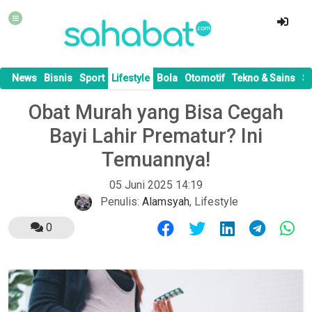
News
Bisnis
Sport
Lifestyle
Bola
Otomotif
Tekno & Sains
S
Obat Murah yang Bisa Cegah
Bayi Lahir Prematur? Ini
Temuannya!
05 Juni 2025 14:19
Penulis:
Alamsyah
,
Lifestyle
0