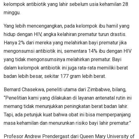
kelompok antibiotik yang lahir sebelum usia kehamilan 28
minggu.
Yang lebih mencengangkan, pada kelompok ibu hamil yang
hidup dengan HIV, angka kelahiran prematur turun drastis.
Hanya 2% dari mereka yang melahirkan bayi prematur jika
mengonsumsi antibiotik ini, sementara 14% ibu dengan HIV
yang tidak mengonsumsinya melahirkan prematur. Bayi
dalam kelompok antibiotik ini juga rata-rata memiliki berat
badan lebih besar, sekitar 177 gram lebih berat.
Bernard Chasekwa, peneliti utama dari Zimbabwe, bilang,
“Penelitian kami yang dilakukan di layanan antenatal rutin ini
memang tidak menunjukkan peningkatan berat badan lahir.
Tapi, ada petunjuk kuat bahwa obat ini bisa memperpanjang
masa kehamilan dan menurunkan risiko bayi lahir prematur.”
Profesor Andrew Prendergast dari Queen Mary University of