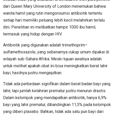
dari Queen Mary University of London menemukan bahwa
wanita hamil yang rutin mengonsumsi antibiotik tertentu
setiap hari memiliki peluang lebih kecil melahirkan terlalu
dini. Penelitian ini melibatkan hampir 1000 ibu hamil,
termasuk yang hidup dengan HIV.
Antibiotik yang digunakan adalah trimethoprim–
sulfamethoxazole, yang sebenarnya cukup umum dipakai di
wilayah sub-Sahara Afrika. Meski tujuan awalnya adalah
untuk melihat apakah obat ini bisa meningkatkan berat lahir
bayi, hasilnya justru mengejutkan.
Tidak ada perbedaan signifikan dalam berat badan bayi yang
lahir, tapi jumlah kelahiran prematur justru menurun drastis.
Dalam kelompok yang mendapatkan antibiotik, hanya 6,9%
bayi yang lahir prematur, dibandingkan 11,5% pada kelompok
yang diberi plasebo. Bahkan, tidak ada satu pun bayi dari