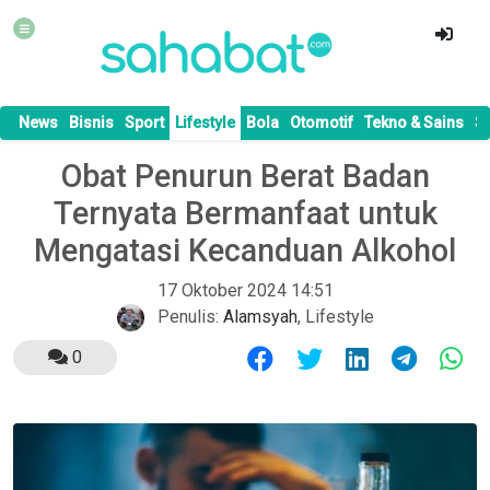
News
Bisnis
Sport
Lifestyle
Bola
Otomotif
Tekno & Sains
S
Obat Penurun Berat Badan
Ternyata Bermanfaat untuk
Mengatasi Kecanduan Alkohol
17 Oktober 2024 14:51
Penulis:
Alamsyah
,
Lifestyle
0