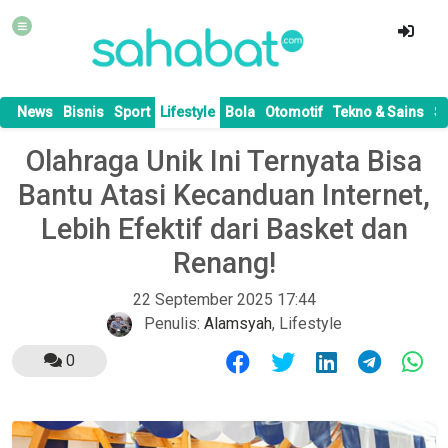
News
Bisnis
Sport
Lifestyle
Bola
Otomotif
Tekno & Sains
S
Olahraga Unik Ini Ternyata Bisa
Bantu Atasi Kecanduan Internet,
Lebih Efektif dari Basket dan
Renang!
22 September 2025 17:44
Penulis:
Alamsyah
,
Lifestyle
0