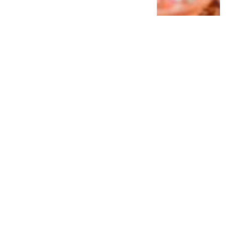
Liburan ke Luar Negeri Makin Praktis! 5
Aksesori HP Ini Wajib Dibawa agar
Perjalanan Bebas Ribet
3 minggu lalu
0
0