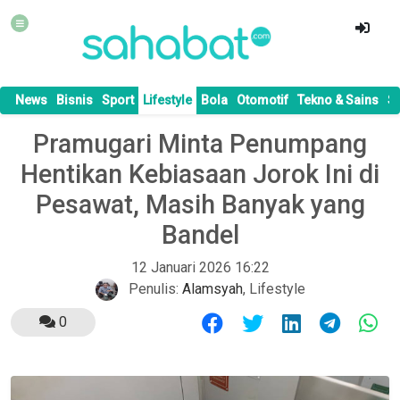
News
Bisnis
Sport
Lifestyle
Bola
Otomotif
Tekno & Sains
S
Pramugari Minta Penumpang
Hentikan Kebiasaan Jorok Ini di
Pesawat, Masih Banyak yang
Bandel
12 Januari 2026 16:22
Penulis:
Alamsyah
,
Lifestyle
0