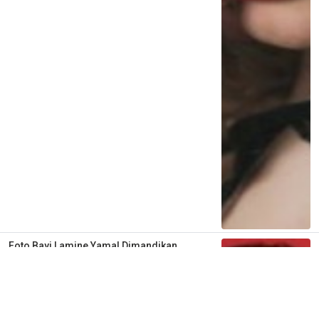
Foto Bayi Lamine Yamal Dimandikan
Lionel Messi Viral Lagi, Kisah 19 Tahun
Lalu yang Kini Jadi Kenyataan di Final
Piala Dunia
2 minggu lalu
0
0