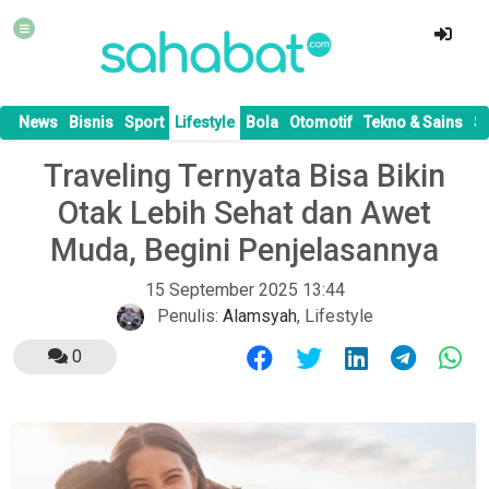
News
Bisnis
Sport
Lifestyle
Bola
Otomotif
Tekno & Sains
S
Traveling Ternyata Bisa Bikin
Otak Lebih Sehat dan Awet
Muda, Begini Penjelasannya
15 September 2025 13:44
Penulis:
Alamsyah
,
Lifestyle
0