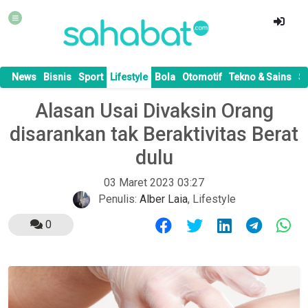
News
Bisnis
Sport
Lifestyle
Bola
Otomotif
Tekno & Sains
S
Alasan Usai Divaksin Orang
disarankan tak Beraktivitas Berat
dulu
03 Maret 2023 03:27
Penulis:
Alber Laia
,
Lifestyle
0