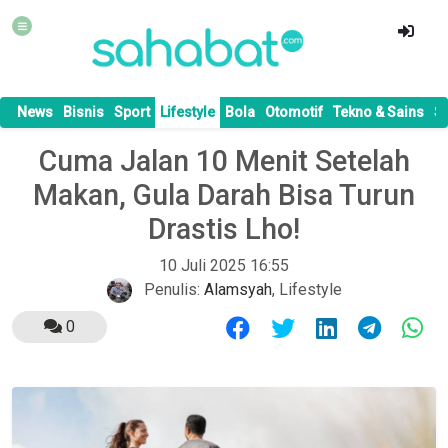
News
Bisnis
Sport
Lifestyle
Bola
Otomotif
Tekno & Sains
S
Cuma Jalan 10 Menit Setelah
Makan, Gula Darah Bisa Turun
Drastis Lho!
10 Juli 2025 16:55
Penulis:
Alamsyah
,
Lifestyle
0