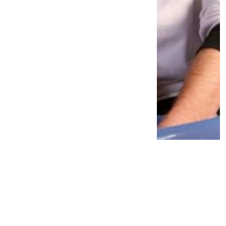
Rahasia Tubuh Bugar Lenny Kravitz di
Usia 62 Terungkap, Cuma Andalkan Tes
Celana!
3 minggu lalu
0
0