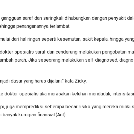
 gangguan saraf dan seringkali dihubungkan dengan penyakit dala
hingga penanganannya terlambat.
ai dari hal ringan seperti kesemutan, sakit kepala, hingga yang h
dokter spesialis saraf dan cenderung melakukan pengobatan mand
ambah parah. Jika seseorang melakukan self-diagnosed, diagnosis
di dasar yang harus dijalani," kata Zicky.
dokter spesialis jika merasakan keluhan mendadak, intensitasnya
api, juga memprediksi seberapa besar risiko yang mereka miliki
anyak kerugian finansial.(Ant)