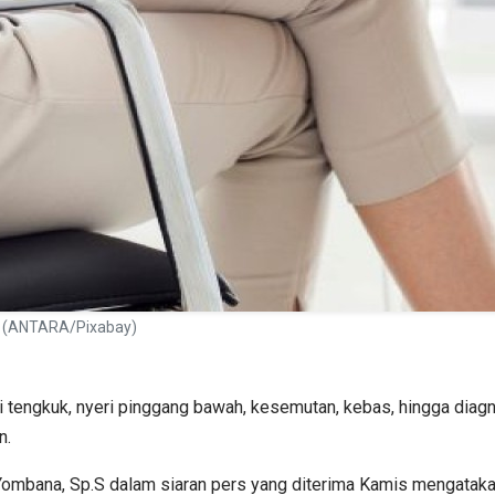
g. (ANTARA/Pixabay)
eri tengkuk, nyeri pinggang bawah, kesemutan, kebas, hingga dia
n.
ky Yombana, Sp.S dalam siaran pers yang diterima Kamis mengatak