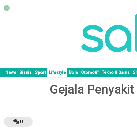
News
Bisnis
Sport
Lifestyle
Bola
Otomotif
Tekno & Sains
S
Gejala Penyakit
0